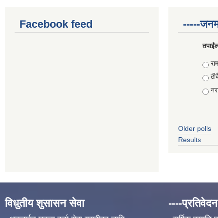
Facebook feed
-----जनम
तपाईंल
Choi
राम
ठीक
नरा
Older polls
Results
विधुतीय शुसासन सेवा
----प्रतिवेदन