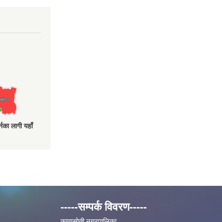
नका लागी यहाँ
-----सम्पर्क विवरण-----
कावासाेती नगरपालिका