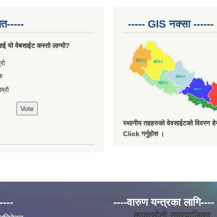
त-----
----- GIS नक्सा ------
ाई यो वेबसाईट कस्तो लाग्यो?
ces
्रो
ै
म्रो
स्थानीय तहहरुको वेवसाईटको विवरण हेर्
Click गर्नुहोस ।
----
----वारुण यन्त्रका लागि----
कावासोती नगरपालिका