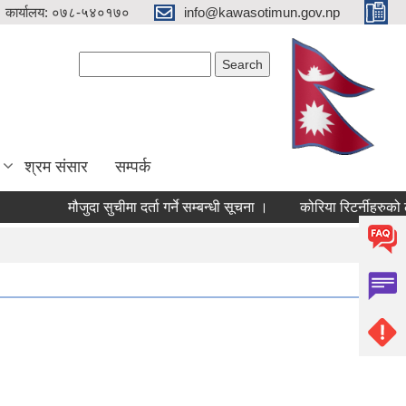
 कार्यालय: ०७८-५४०१७०
info@kawasotimun.gov.np
Search form
Search
श्रम संसार
सम्पर्क
मौजुदा सुचीमा दर्ता गर्ने सम्बन्धी सूचना ।
कोरिया रिटर्नीहरुको ल