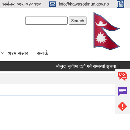
 कार्यालय: ०७८-५४०१७०
info@kawasotimun.gov.np
Search form
Search
श्रम संसार
सम्पर्क
मौजुदा सुचीमा दर्ता गर्ने सम्बन्धी सूचना ।
को