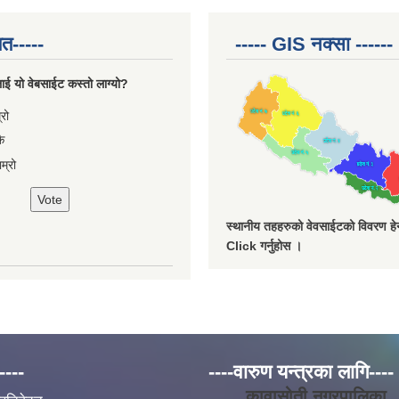
त-----
----- GIS नक्सा ------
ाई यो वेबसाईट कस्तो लाग्यो?
ces
्रो
ै
म्रो
स्थानीय तहहरुको वेवसाईटको विवरण हेर्
Click गर्नुहोस ।
----
----वारुण यन्त्रका लागि----
कावासोती नगरपालिका