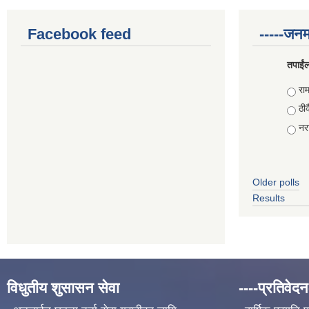
Facebook feed
-----जनम
तपाईंल
Choi
राम
ठीक
नरा
Older polls
Results
विधुतीय शुसासन सेवा
----प्रतिवेदन