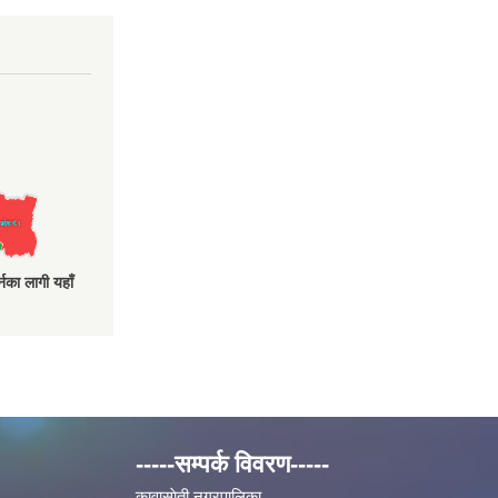
नका लागी यहाँ
-----सम्पर्क विवरण-----
कावासाेती नगरपालिका