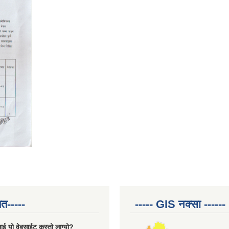
त-----
----- GIS नक्सा ------
ाई यो वेबसाईट कस्तो लाग्यो?