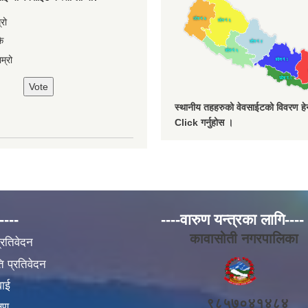
ces
्रो
ै
म्रो
स्थानीय तहहरुको वेवसाईटको विवरण हेर्
Click गर्नुहोस ।
----
----वारुण यन्त्रका लागि----
कावासोती नगरपालिका
प्रतिवेदन
 प्रतिवेदन
वाई
९८५७०४१४८४
्षण