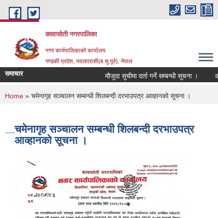
Skip to main content
कावासोती नगरपालिका
नगर कार्यपालिकाको कार्यालय
गण्डकी प्रदेश, नवलपरासी(ब.सु.पूर्व), नेपाल
समाचार
मौजुदा सुचीमा दर्ता गर्ने सम्बन्धी सूचना ।
कोर
You are here
Home
» चमेनागृह सञ्चालन सम्बन्धी शिलबन्दी दरभाउपत्र आव्हानको सूचना ।
चमेनागृह सञ्चालन सम्बन्धी शिलबन्दी दरभाउपत्र
आव्हानको सूचना ।