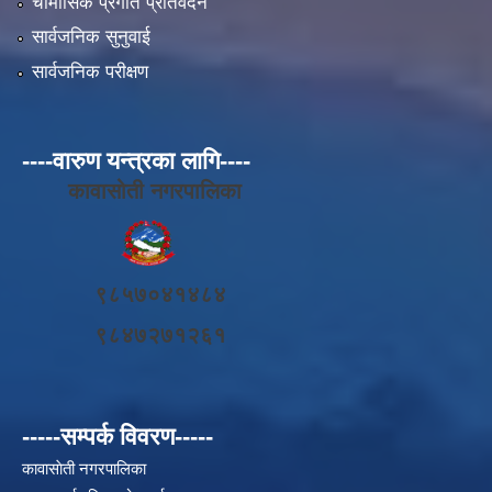
चौमासिक प्रगति प्रतिवेदन
सार्वजनिक सुनुवाई
सार्वजनिक परीक्षण
----वारुण यन्त्रका लागि----
कावासोती नगरपालिका
९८५७०४१४८४
९८४७२७१२६१
-----सम्पर्क विवरण-----
कावासाेती नगरपालिका