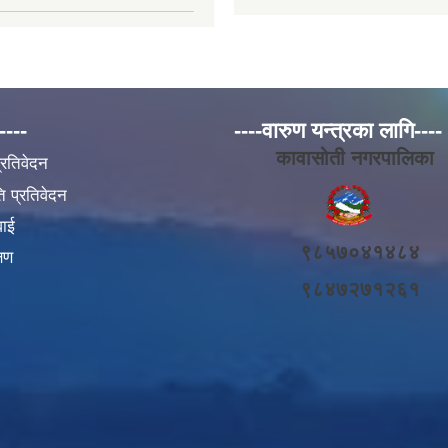
----
----वारुण यन्त्रका लागि----
कावासोती नगरपालिका
प्रतिवेदन
 प्रतिवेदन
वाई
९८५७०४१४८४
्षण
९८४७२७१२६१