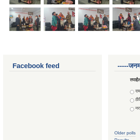
Facebook feed
-----जनम
तपाईंल
Choi
राम
ठीक
नरा
Older polls
Results