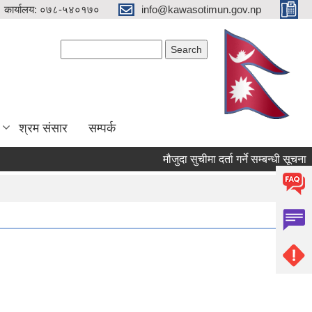
 कार्यालय: ०७८-५४०१७०
info@kawasotimun.gov.np
Search form
Search
श्रम संसार
सम्पर्क
मौजुदा सुचीमा दर्ता गर्ने सम्बन्धी सूचना ।