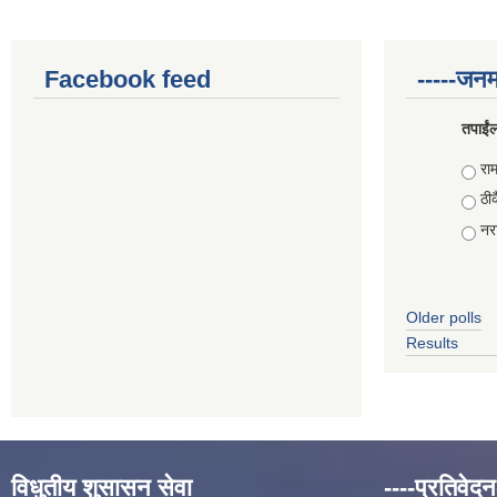
Facebook feed
-----जनम
तपाईंल
Choi
राम
ठीक
नरा
Older polls
Results
विधुतीय शुसासन सेवा
----प्रतिवेदन