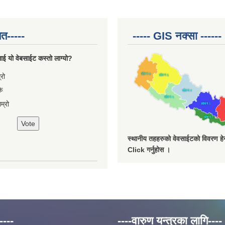
त-----
----- GIS नक्सा ------
ाई यो वेबसाईट कस्तो लाग्यो?
ces
्रो
ै
म्रो
स्थानीय तहहरुको वेवसाईटको विवरण हेर्
Click गर्नुहोस ।
----
----वारुण यन्त्रका लागि----