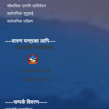
चौमासिक प्रगति प्रतिवेदन
सार्वजनिक सुनुवाई
सार्वजनिक परीक्षण
----वारुण यन्त्रका लागि----
कावासोती नगरपालिका
९८५७०४१४८४
९८४७२७१२६१
-----सम्पर्क विवरण-----