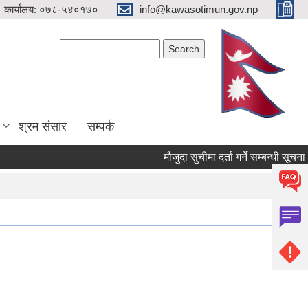
 कार्यालय: ०७८-५४०१७०
info@kawasotimun.gov.np
Search form
Search
श्रम संसार
सम्पर्क
मौजुदा सुचीमा दर्ता गर्ने सम्बन्धी सूचना ।