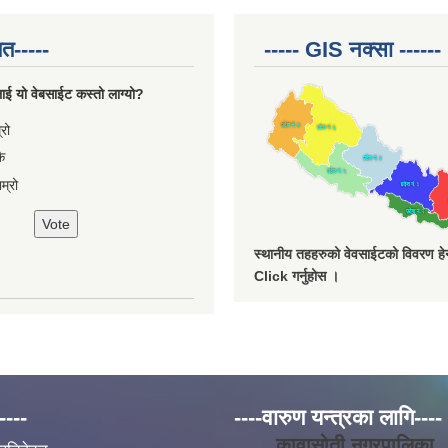
त-----
----- GIS नक्सा ------
ाई यो वेबसाईट कस्तो लाग्यो?
ces
्रो
ै
म्रो
स्थानीय तहहरुको वेवसाईटको विवरण हेर्
Click गर्नुहोस ।
----
----वारुण यन्त्रका लागि----
कावासोती नगरपालिका