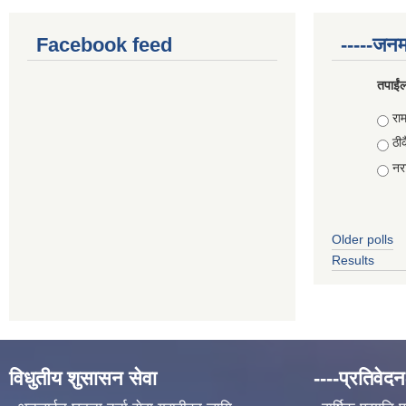
Facebook feed
-----जनम
तपाईंल
Choi
राम
ठीक
नरा
Older polls
Results
विधुतीय शुसासन सेवा
----प्रतिवेदन