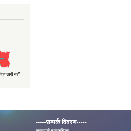
नका लागी यहाँ
-----सम्पर्क विवरण-----
कावासाेती नगरपालिका