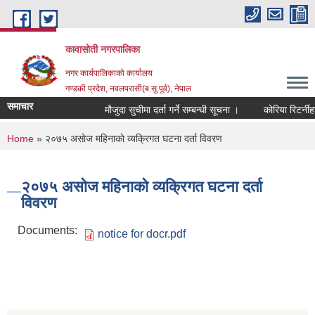
Skip to main content
कावासोती नगरपालिका
नगर कार्यपालिकाको कार्यालय
गण्डकी प्रदेश, नवलपरासी(ब.सु.पूर्व), नेपाल
समाचार
मौजुदा सुचीमा दर्ता गर्ने सम्बन्धी सूचना ।
कोरिया रिटर्नीह
You are here
Home
» २०७५ असाेज महिनाकाे व्यक्रिगत घटना दर्ता विवरण
२०७५ असाेज महिनाकाे व्यक्रिगत घटना दर्ता
विवरण
Documents:
notice for docr.pdf