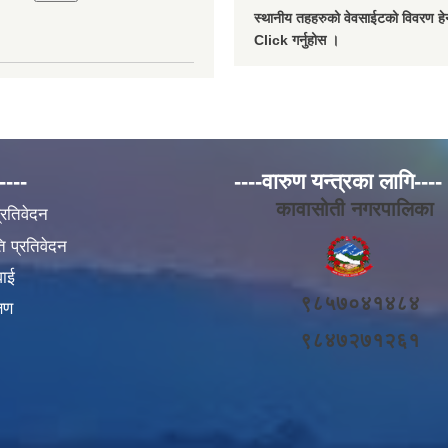
स्थानीय तहहरुको वेवसाईटको विवरण हेर्
Click गर्नुहोस ।
----
----वारुण यन्त्रका लागि----
कावासोती नगरपालिका
प्रतिवेदन
 प्रतिवेदन
वाई
९८५७०४१४८४
्षण
९८४७२७१२६१