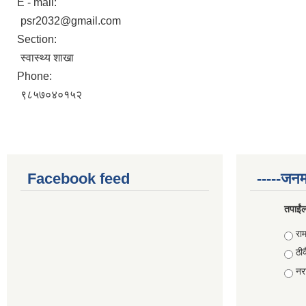
E - mail:
psr2032@gmail.com
Section:
स्वास्थ्य शाखा
Phone:
९८५७०४०१५२
Facebook feed
-----जनम
तपाईंल
Choi
राम
ठीक
नरा