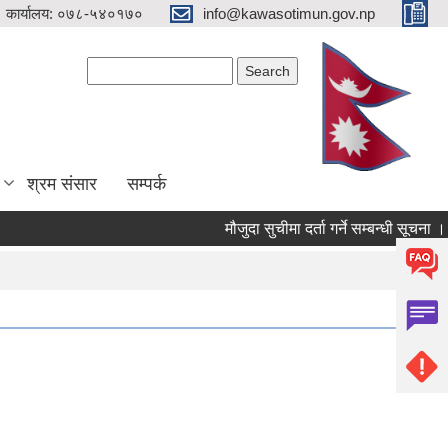
 कार्यालय: ०७८-५४०१७०
info@kawasotimun.gov.np
Search form
Search
श्रम संसार
सम्पर्क
मौजुदा सुचीमा दर्ता गर्ने सम्बन्धी सूचना ।