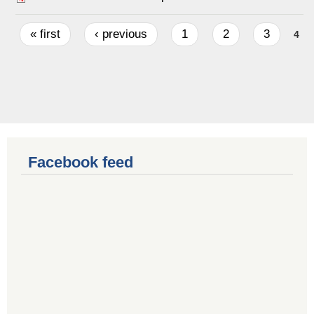
Pages
« first
‹ previous
1
2
3
4
Facebook feed