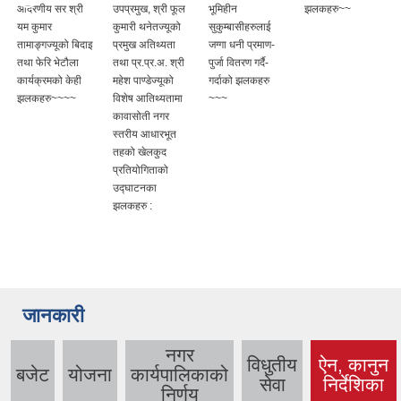
आदरणीय सर श्री
उपप्रमुख, श्री फूल
भूमिहीन
झलकहरु~~
यम कुमार
कुमारी थनेतज्यूको
सुकुम्बासीहरुलाई
ल
तामाङ्गज्यूको बिदाइ
प्रमुख अतिथ्यता
जग्गा धनी प्रमाण-
तथा फेरि भेटौला
तथा प्र.प्र.अ. श्री
पुर्जा वितरण गर्दै-
कार्यक्रमको केही
महेश पाण्डेज्यूको
गर्दाको झलकहरु
झलकहरु~~~~
विशेष आतिथ्यतामा
~~~
कावासोती नगर
स्तरीय आधारभूत
तहको खेलकुद
प्रतियोगिताको
उद्घाटनका
झलकहरु :
जानकारी
नगर
विधुतीय
ऐन, कानुन
बजेट
योजना
कार्यपालिकाको
(active
सेवा
निर्देशिका
निर्णय