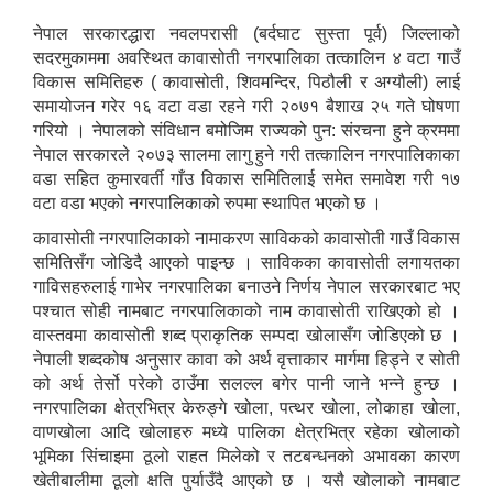
नेपाल सरकारद्धारा नवलपरासी (बर्दघाट सुस्ता पूर्व) जिल्लाको
सदरमुकाममा अवस्थित कावासोती नगरपालिका तत्कालिन ४ वटा गाउँ
विकास समितिहरु ( कावासोती, शिवमन्दिर, पिठौली र अग्यौली) लाई
समायोजन गरेर १६ वटा वडा रहने गरी २०७१ बैशाख २५ गते घोषणा
गरियो । नेपालको संविधान बमोजिम राज्यको पुन: संरचना हुने क्रममा
नेपाल सरकारले २०७३ सालमा लागु हुने गरी तत्कालिन नगरपालिकाका
वडा सहित कुमारवर्ती गाँउ विकास समितिलाई समेत समावेश गरी १७
वटा वडा भएको नगरपालिकाको रुपमा स्थापित भएको छ ।
कावासोती नगरपालिकाको नामाकरण साविकको कावासोती गाउँ विकास
समितिसँग जोडिदै आएको पाइन्छ । साविकका कावासोती लगायतका
गाविसहरुलाई गाभेर नगरपालिका बनाउने निर्णय नेपाल सरकारबाट भए
पश्चात सोही नामबाट नगरपालिकाको नाम कावासोती राखिएको हो ।
वास्तवमा कावासोती शब्द प्राकृतिक सम्पदा खोलासँग जोडिएको छ ।
नेपाली शब्दकोष अनुसार कावा को अर्थ वृत्ताकार मार्गमा हिड्ने र सोती
को अर्थ तेर्सो परेको ठाउँमा सलल्ल बगेर पानी जाने भन्ने हुन्छ ।
नगरपालिका क्षेत्रभित्र केरुङ्गे खोला, पत्थर खोला, लोकाहा खोला,
वाणखोला आदि खोलाहरु मध्ये पालिका क्षेत्रभित्र रहेका खोलाको
भूमिका सिंचाइमा ठूलो राहत मिलेको र तटबन्धनको अभावका कारण
खेतीबालीमा ठूलो क्षति पुर्याउँदै आएको छ । यसै खोलाको नामबाट