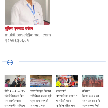
मुक्ति प्रसाद बसेल
mukti.basel@gmail.com
९८५७६३०६०१
मिति २०८२/०८/२५
नगर खेलकुद विकास
कावासोती
संविधान
गते विहिबारको दिन
समितिका अध्यक्ष श्री
नगरपालिका वडा नं.१
दिवस-२०८२ को
यस कार्यालयका
ध्रुब खनालज्यूको
मा पहिलो चरण
पावन अवसरमा दिप
प्रशासकीय अधिकृत
अध्यक्षता, नगर
भूमिहीन दलित तथा
प्रज्वलनका केही