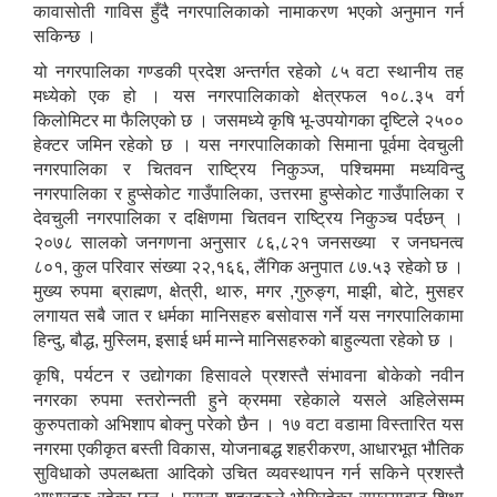
कावासोती गाविस हुँदै नगरपालिकाको नामाकरण भएको अनुमान गर्न
सकिन्छ ।
यो नगरपालिका गण्डकी प्रदेश अन्तर्गत रहेको ८५ वटा स्थानीय तह
मध्येको एक हो । यस नगरपालिकाको क्षेत्रफल १०८.३५ वर्ग
किलोमिटर मा फैलिएको छ । जसमध्ये कृषि भू-उपयोगका दृष्टिले २५००
हेक्टर जमिन रहेको छ । यस नगरपालिकाको सिमाना पूर्वमा देवचुली
नगरपालिका र चितवन राष्ट्रिय निकुञ्ज, पश्चिममा मध्यविन्दु
नगरपालिका र हुप्सेकोट गाउँपालिका, उत्तरमा हुप्सेकोट गाउँपालिका र
देवचुली नगरपालिका र दक्षिणमा चितवन राष्ट्रिय निकुञ्च पर्दछन् ।
२०७८ सालको जनगणना अनुसार ८६,८२१ जनसख्या र जनघनत्व
८०१, कुल परिवार संख्या २२,१६६, लैंगिक अनुपात ८७.५३ रहेको छ ।
मुख्य रुपमा ब्राह्मण, क्षेत्री, थारु, मगर ,गुरुङ्ग, माझी, बोटे, मुसहर
लगायत सबै जात र धर्मका मानिसहरु बसोवास गर्ने यस नगरपालिकामा
हिन्दु, बौद्ध, मुस्लिम, इसाई धर्म मान्ने मानिसहरुको बाहुल्यता रहेको छ ।
कृषि, पर्यटन र उद्योगका हिसावले प्रशस्तै संभावना बोकेको नवीन
नगरका रुपमा स्तरोन्नती हुने क्रममा रहेकाले यसले अहिलेसम्म
कुरुपताको अभिशाप बोक्नु परेको छैन । १७ वटा वडामा विस्तारित यस
नगरमा एकीकृत बस्ती विकास, योजनाबद्ध शहरीकरण, आधारभूत भौतिक
सुविधाको उपलब्धता आदिको उचित व्यवस्थापन गर्न सकिने प्रशस्तै