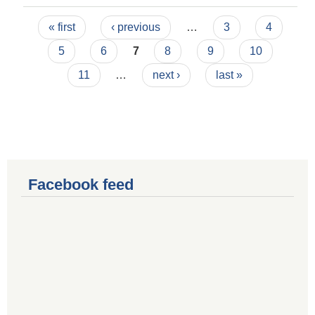
Pages
« first
‹ previous
…
3
4
5
6
7
8
9
10
11
…
next ›
last »
Facebook feed